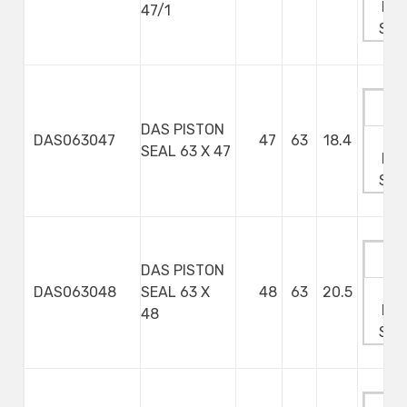
Min
47/1
Ste
DAS PISTON
Ma
DAS063047
47
63
18.4
SEAL 63 X 47
Min
Ste
DAS PISTON
Ma
DAS063048
SEAL 63 X
48
63
20.5
Min
48
Ste