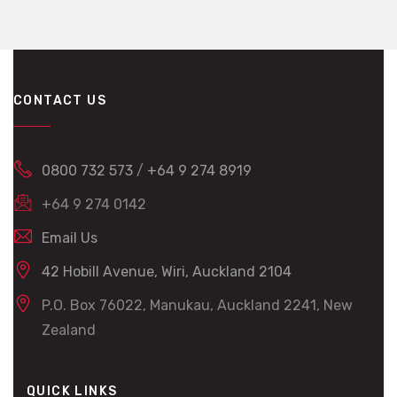
CONTACT US
0800 732 573
/
+64 9 274 8919
+64 9 274 0142
Email Us
42 Hobill Avenue, Wiri, Auckland 2104
P.O. Box 76022, Manukau, Auckland 2241, New
Zealand
QUICK LINKS