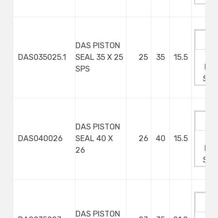
DAS PISTON
Ma
DAS035025.1
SEAL 35 X 25
25
35
15.5
Min
SPS
Ste
DAS PISTON
Ma
DAS040026
SEAL 40 X
26
40
15.5
Min
26
Ste
DAS PISTON
Ma