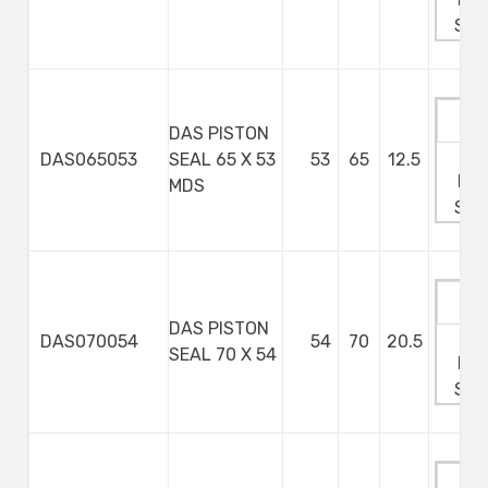
Ste
DAS PISTON
Ma
DAS065053
SEAL 65 X 53
53
65
12.5
Min
MDS
Ste
DAS PISTON
Ma
DAS070054
54
70
20.5
SEAL 70 X 54
Min
Ste