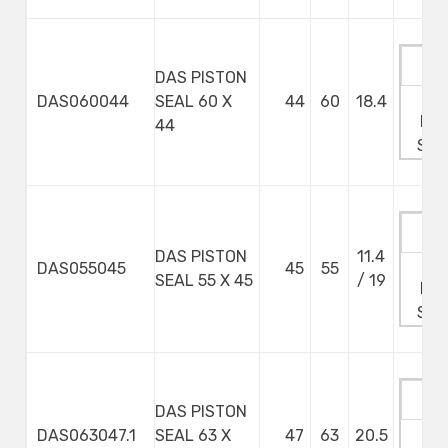
DAS PISTON
Ma
DAS060044
SEAL 60 X
44
60
18.4
Min
44
Ste
DAS PISTON
11.4
Ma
DAS055045
45
55
SEAL 55 X 45
/ 19
Min
Ste
DAS PISTON
Ma
DAS063047.1
SEAL 63 X
47
63
20.5