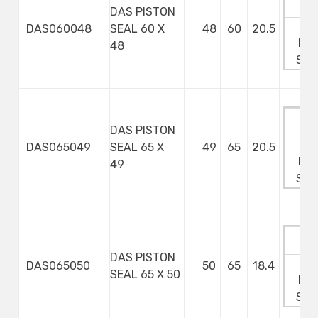
DAS PISTON
Ma
DAS060048
SEAL 60 X
48
60
20.5
Min
48
Ste
DAS PISTON
Ma
DAS065049
SEAL 65 X
49
65
20.5
Min
49
Ste
DAS PISTON
Ma
DAS065050
50
65
18.4
SEAL 65 X 50
Min
Ste