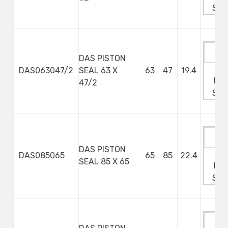
Ste
DAS PISTON
Ma
DAS063047/2
SEAL 63 X
63
47
19.4
Min
47/2
Ste
DAS PISTON
Ma
DAS085065
65
85
22.4
SEAL 85 X 65
Min
Ste