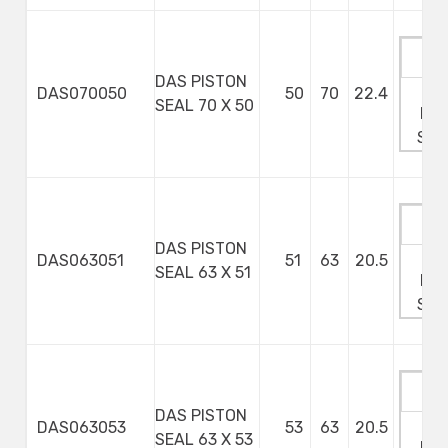
DAS PISTON
Ma
DAS070050
50
70
22.4
SEAL 70 X 50
Min
Ste
DAS PISTON
Ma
DAS063051
51
63
20.5
SEAL 63 X 51
Min
Ste
DAS PISTON
Ma
DAS063053
53
63
20.5
SEAL 63 X 53
Min