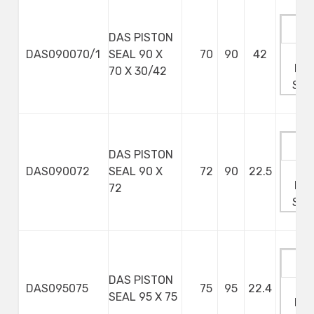
DAS PISTON
Ma
DAS090070/1
SEAL 90 X
70
90
42
Min
70 X 30/42
Ste
DAS PISTON
Ma
DAS090072
SEAL 90 X
72
90
22.5
Min
72
Ste
DAS PISTON
Ma
DAS095075
75
95
22.4
SEAL 95 X 75
Min