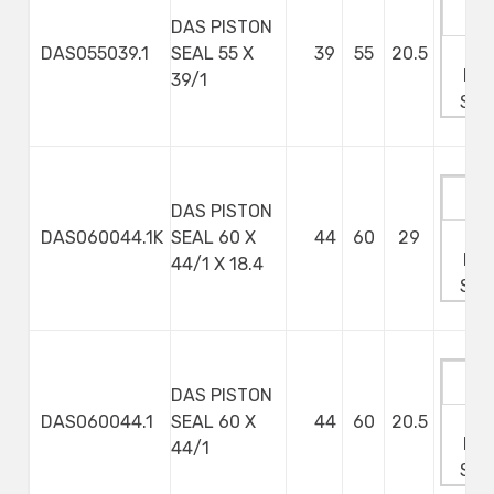
DAS PISTON
Ma
DAS055039.1
SEAL 55 X
39
55
20.5
Min
39/1
Ste
DAS PISTON
Ma
DAS060044.1K
SEAL 60 X
44
60
29
Min
44/1 X 18.4
Ste
DAS PISTON
Ma
DAS060044.1
SEAL 60 X
44
60
20.5
Min
44/1
Ste