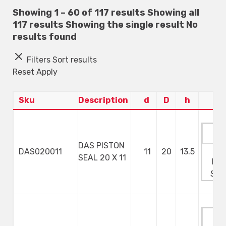
Showing 1 – 60 of 117 results
Showing all
117 results
Showing the single result
No
results found
Filters
Sort results
Reset
Apply
Sku
Description
d
D
h
DAS PISTON
Ma
DAS020011
11
20
13.5
SEAL 20 X 11
Min
Ste