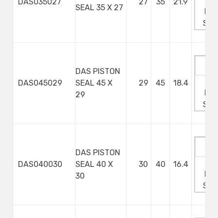
DAS035027
27
35
21.9
SEAL 35 X 27
Min
Ste
DAS PISTON
Ma
DAS045029
SEAL 45 X
29
45
18.4
Min
29
Ste
DAS PISTON
Ma
DAS040030
SEAL 40 X
30
40
16.4
Min
30
Ste