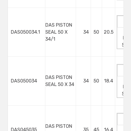
DAS PISTON
Ma
DAS050034.1
SEAL 50 X
34
50
20.5
Min
34/1
Ste
DAS PISTON
Ma
DAS050034
34
50
18.4
SEAL 50 X 34
Min
Ste
DAS PISTON
Ma
DAS045035
35
45
16.4