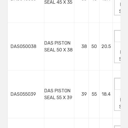
SEAL 45 X 35
Min
Ste
DAS PISTON
Ma
DAS050038
38
50
20.5
SEAL 50 X 38
Min
Ste
DAS PISTON
Ma
DAS055039
39
55
18.4
SEAL 55 X 39
Min
Ste