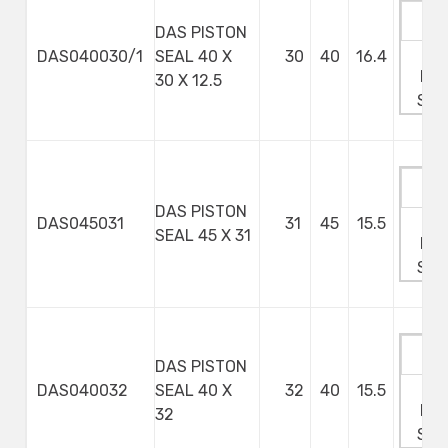
DAS PISTON
Ma
DAS040030/1
SEAL 40 X
30
40
16.4
Min
30 X 12.5
Ste
DAS PISTON
Ma
DAS045031
31
45
15.5
SEAL 45 X 31
Min
Ste
DAS PISTON
Ma
DAS040032
SEAL 40 X
32
40
15.5
Min
32
Ste