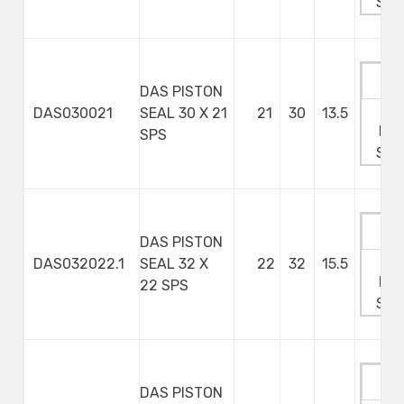
Ste
DAS PISTON
Ma
DAS030021
SEAL 30 X 21
21
30
13.5
Min
SPS
Ste
DAS PISTON
Ma
DAS032022.1
SEAL 32 X
22
32
15.5
Min
22 SPS
Ste
DAS PISTON