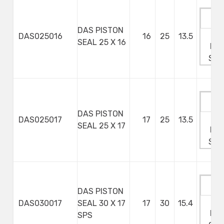
DAS PISTON
Ma
DAS025016
16
25
13.5
SEAL 25 X 16
Min
Ste
DAS PISTON
Ma
DAS025017
17
25
13.5
SEAL 25 X 17
Min
Ste
DAS PISTON
Ma
DAS030017
SEAL 30 X 17
17
30
15.4
Min
SPS