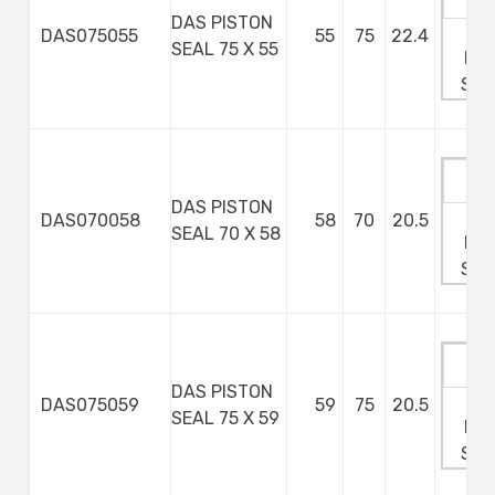
DAS PISTON
Ma
DAS075055
55
75
22.4
SEAL 75 X 55
Min
Ste
DAS PISTON
Ma
DAS070058
58
70
20.5
SEAL 70 X 58
Min
Ste
DAS PISTON
Ma
DAS075059
59
75
20.5
SEAL 75 X 59
Min
Ste