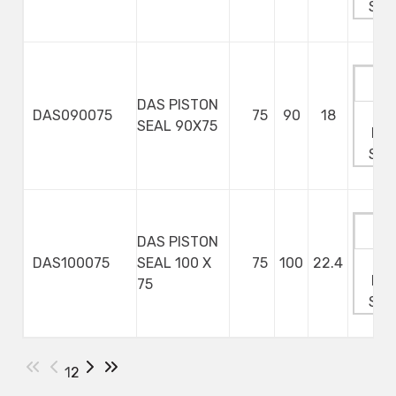
Ste
DAS PISTON
Ma
DAS090075
75
90
18
SEAL 90X75
Min
Ste
DAS PISTON
Ma
DAS100075
SEAL 100 X
75
100
22.4
Min
75
Ste
1
2