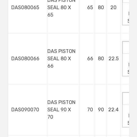
DAS PISTON
Ma
DAS080065
SEAL 80 X
65
80
20
Min
65
Ste
DAS PISTON
Ma
DAS080066
SEAL 80 X
66
80
22.5
Min
66
Ste
DAS PISTON
Ma
DAS090070
SEAL 90 X
70
90
22.4
Min
70
Ste