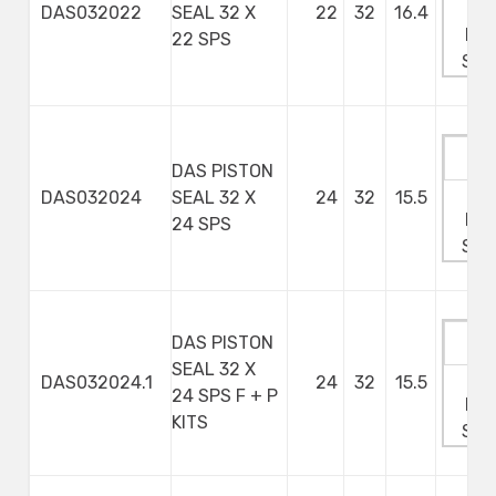
Ma
DAS032022
SEAL 32 X
22
32
16.4
Min
22 SPS
Ste
DAS PISTON
Ma
DAS032024
SEAL 32 X
24
32
15.5
Min
24 SPS
Ste
DAS PISTON
SEAL 32 X
Ma
DAS032024.1
24
32
15.5
24 SPS F + P
Min
KITS
Ste