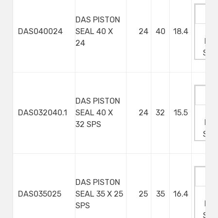
DAS PISTON
Ma
DAS040024
SEAL 40 X
24
40
18.4
Min
24
Ste
DAS PISTON
Ma
DAS032040.1
SEAL 40 X
24
32
15.5
Min
32 SPS
Ste
DAS PISTON
Ma
DAS035025
SEAL 35 X 25
25
35
16.4
Min
SPS
Ste